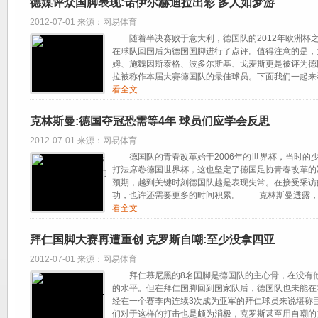
德媒评众国脚表现:诺伊尔赫迪拉出彩 多人如梦游
2012-07-01 来源：网易体育
随着半决赛败于意大利，德国队的2012年欧洲杯
在球队回国后为德国国脚进行了点评。值得注意的是，
姆、施魏因斯泰格、波多尔斯基、戈麦斯更是被评为德
拉被称作本届大赛德国队的最佳球员。下面我们一起来
看全文
克林斯曼:德国夺冠恐需等4年 球员们应学会反思
2012-07-01 来源：网易体育
德国队的青春改革始于2006年的世界杯，当时的
打法席卷德国世界杯，这也坚定了德国足协青春改革的
颈期，越到关键时刻德国队越是表现失常。在接受采访
功，也许还需要更多的时间积累。 克林斯曼透露，
看全文
拜仁国脚大赛再遭重创 克罗斯自嘲:至少没拿四亚
2012-07-01 来源：网易体育
拜仁慕尼黑的8名国脚是德国队的主心骨，在没有他
的水平。但在拜仁国脚回到国家队后，德国队也未能在
经在一个赛季内连续3次成为亚军的拜仁球员来说堪称
们对于这样的打击也是颇为消极，克罗斯甚至用自嘲