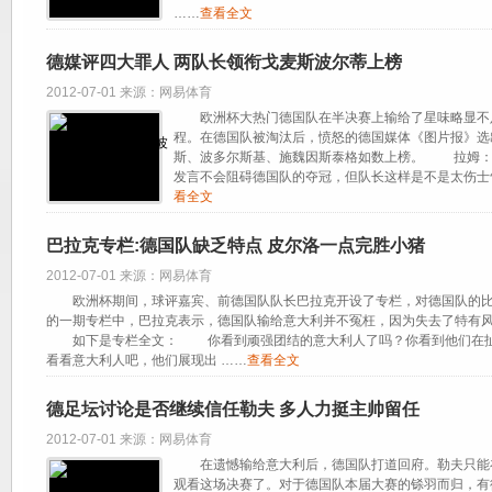
……
查看全文
德媒评四大罪人 两队长领衔戈麦斯波尔蒂上榜
2012-07-01 来源：网易体育
欧洲杯大热门德国队在半决赛上输给了星味略显不足
程。在德国队被淘汰后，愤怒的德国媒体《图片报》选
斯、波多尔斯基、施魏因斯泰格如数上榜。 拉姆
发言不会阻碍德国队的夺冠，但队长这样是不是太伤士
看全文
巴拉克专栏:德国队缺乏特点 皮尔洛一点完胜小猪
2012-07-01 来源：网易体育
欧洲杯期间，球评嘉宾、前德国队队长巴拉克开设了专栏，对德国队的比
的一期专栏中，巴拉克表示，德国队输给意大利并不冤枉，因为失去了特有
如下是专栏全文： 你看到顽强团结的意大利人了吗？你看到他们在扯
看看意大利人吧，他们展现出 ……
查看全文
德足坛讨论是否继续信任勒夫 多人力挺主帅留任
2012-07-01 来源：网易体育
在遗憾输给意大利后，德国队打道回府。勒夫只能在
观看这场决赛了。对于德国队本届大赛的铩羽而归，有