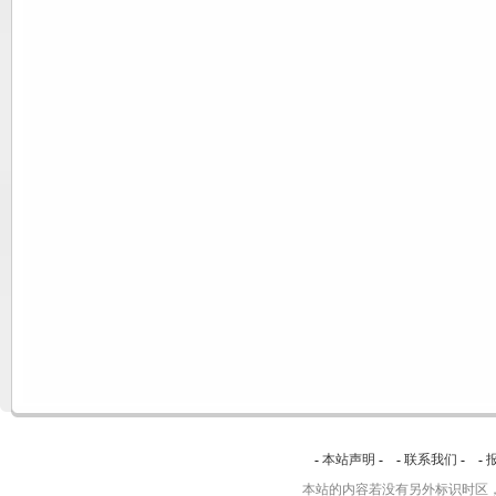
-
本站声明
- -
联系我们
- -
本站的内容若没有另外标识时区，