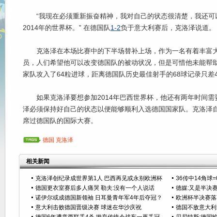
“我现在必须重新振奋精神，我对自己的状态很清楚，我还可
2014年的世界杯。” 在德国队
1-2
负于意大利赛后，克洛泽说道。
克洛泽在本场比赛中的下半场替补上场，作为一名有着丰富大
员，人们希望他可以改变德国队的被动状况，但是可惜他未能帮助
家队攻入了64粒进球，距离德国队历史最佳射手的68球记录只差
如果克洛泽要想参加2014年巴西世界杯，他还有两年时间需要
泽必须保持好自己的状态以便能够顺利入选德国国家队。克洛泽自
席过德国队的国际大赛。
德国
克洛泽
相关新闻
克洛泽创纪录成世界第1人 巴西再见或永别欧洲杯
36传中14角球
德国更衣室赛后多人痛哭 勒夫:没有一个人说话
德媒:又是半决
诺伊尔或成德国新领袖 日耳曼青年军4年后夺冠？
欧洲杯半决赛落
意大利击败德国晋级决赛 球迷在华沙庆祝
德国不敌意大利