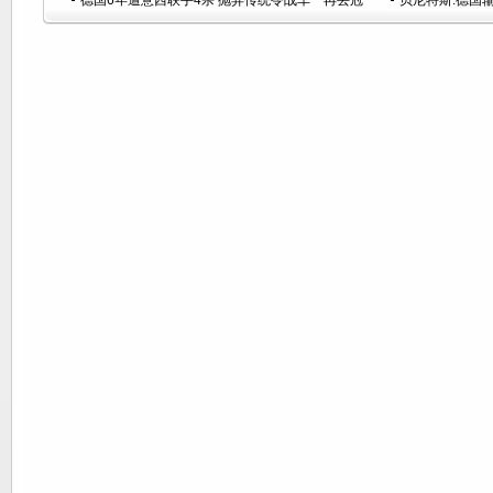
德国6年遭意西联手4杀 抛弃传统令战车一再丢冠
贝尼特斯:德国