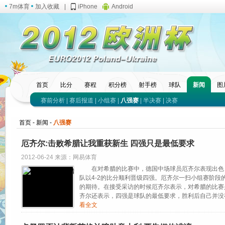
7m体育
加入收藏
|
iPhone
Android
首页
比分
赛程
积分榜
射手榜
球队
新闻
图
赛前分析
|
赛后报道
|
小组赛
|
八强赛
|
半决赛
|
决赛
首页
-
新闻
-
八强赛
厄齐尔:击败希腊让我重获新生 四强只是最低要求
2012-06-24 来源：网易体育
在对希腊的比赛中，德国中场球员厄齐尔表现出色，
队以4-2的比分顺利晋级四强。厄齐尔一扫小组赛阶段
的期待。在接受采访的时候厄齐尔表示，对希腊的比赛
齐尔还表示，四强是球队的最低要求，胜利后自己并
看全文