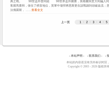
典之戰。 98世盃外曾同組 98世界盃外圍賽，英格蘭與意大利編入同一
客羅馬賽和，保住了榜首地位，英軍中場悍將恩斯更在該戰踢到頭破血流；
汰俄羅斯， ……
查看全文
上一页
1
2
3
4
5
-
本站声明
- -
联系我们
- -
本站的内容若没有另外标识时区，
Copyright © 2003 -
2026 版权所有 