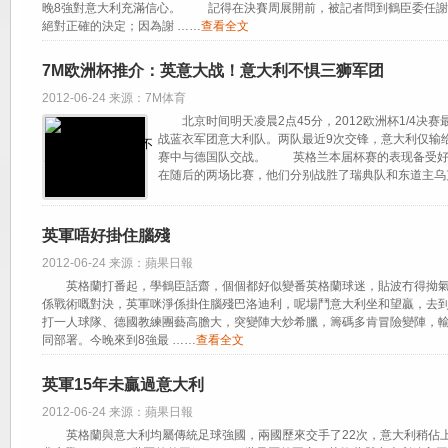
晚8強對意大利充滿信心。 記得在決賽周展開前，被記者問到鶴臣委任謝
絕對正確的決定；因為謝 ……
查看全文
7M欧洲杯推介：英意大战！意大利不惧三狮军团
2012-06-24 来源：7M体育
北京时间明天凌晨2点45分，2012欧洲杯1/4决
战蓝衣军团意大利队。两队最近9次交锋，意大利仅输
赛中与德国队交战。 英格兰本届杯赛的表现备受好
在随后的两场比赛，他们分别战胜了瑞典队和东道主乌
英軍唔好掛住腦殘
2012-06-24 来源：蘋果日報
英格蘭打番起，學鶴臣話齋，個個都好似變番英格蘭球迷，貼波冇得拗氣
係戰術嘅對決，英軍咪淨係掛住腦殘巴洛迪利，呢場鬥意大利坐和望贏，去
打一人球隊、德國教練團藝高膽大，突變陣大炒希臘，籌碼多肯冒險變陣，
同部署。今晚來到8強最 ……
查看全文
英軍15年未贏過意大利
2012-06-24 来源：蘋果日報
英格蘭與意大利均屬傳統足球強國，兩國歷來交手了22次，意大利稍佔上