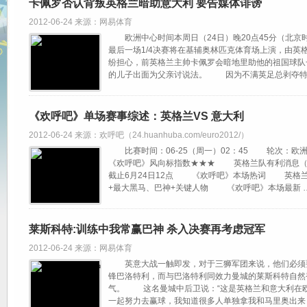
卡佩罗否认背叛英格兰暗助意大利 要告媒体诽谤
2012-06-24 来源：网易体育
欧洲中心时间本周日（24日）晚20点45分（北京时间
最后一场1/4决赛将在基辅奥林匹克体育场上演，由英
纷担心，前英格兰主帅卡佩罗会暗地里助他的祖国球队
的儿子出面为父亲讨说法。 因为不满英足总剥夺特
《欢呼吧》单场赛事综述：英格兰VS 意大利
2012-06-24 来源：欢呼吧（24.huanhuba.com/euro2012/）
比赛时间：06-25（周一）02：45 轮次：
《欢呼吧》风向标指数★★★ 英格兰队有利消息（55
截止6月24日12点 《欢呼吧》本场热词 英格兰
+最大黑马、巴神+关键人物 《欢呼吧》本场最新 
莱斯科特:训练中我常赢巴神 杀入决赛再考虑冠军
2012-06-24 来源：网易体育
英意大战一触即发，对于三狮军团来说，他们必须要
锋巴洛特利，而与巴洛特利同效力曼城的莱斯科特自然
气。 这名曼城中后卫说：“这是英格兰和意大利在
一起努力去赢球，我知道很多人单独拿我和马里奥出来