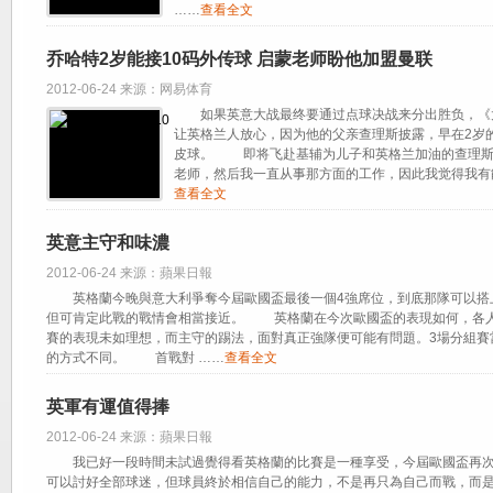
……
查看全文
乔哈特2岁能接10码外传球 启蒙老师盼他加盟曼联
2012-06-24 来源：网易体育
如果英意大战最终要通过点球决战来分出胜负，《太
让英格兰人放心，因为他的父亲查理斯披露，早在2岁
皮球。 即将飞赴基辅为儿子和英格兰加油的查理斯
老师，然后我一直从事那方面的工作，因此我觉得我有
查看全文
英意主守和味濃
2012-06-24 来源：蘋果日報
英格蘭今晚與意大利爭奪今屆歐國盃最後一個4強席位，到底那隊可以搭
但可肯定此戰的戰情會相當接近。 英格蘭在今次歐國盃的表現如何，各人
賽的表現未如理想，而主守的踢法，面對真正強隊便可能有問題。3場分組賽
的方式不同。 首戰對 ……
查看全文
英軍有運值得捧
2012-06-24 来源：蘋果日報
我已好一段時間未試過覺得看英格蘭的比賽是一種享受，今屆歐國盃再次
可以討好全部球迷，但球員終於相信自己的能力，不是再只為自己而戰，而