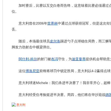
加时赛后，比赛以互交白卷而告终，这意味着比赛必须通过点
位。
意大利曾在2006年
世界杯
中通过点球获得冠军，但是这次却
丢。
随后，本场最佳球员
皮尔洛
踢进勺子点球稳住局势，而三狮
脚发力劲射击中横梁弹出。
阿什利-科尔
的射门被
布冯
守住，为
迪亚曼蒂
提供机会帮助意
这位
博洛尼亚
前锋将球罚中锁定胜局，意大利以4-2赢得点
意大利球迷Michele：我们杀进半决赛了！我非常开心，超棒
意大利经受住考验挺进半决赛。周四，他们将在华沙迎战
德
意大利