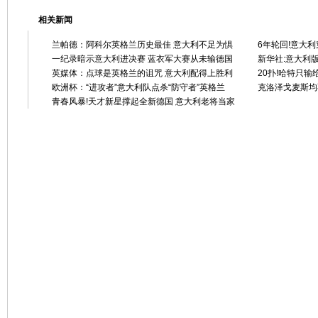
相关新闻
兰帕德：阿科尔英格兰历史最佳 意大利不足为惧
6年轮回!意大利
一纪录暗示意大利进决赛 蓝衣军大赛从未输德国
新华社:意大利
英媒体：点球是英格兰的诅咒 意大利配得上胜利
20扑!哈特只输
欧洲杯：“进攻者”意大利队点杀“防守者”英格兰
克洛泽戈麦斯均
青春风暴!天才新星撑起全新德国 意大利老将当家