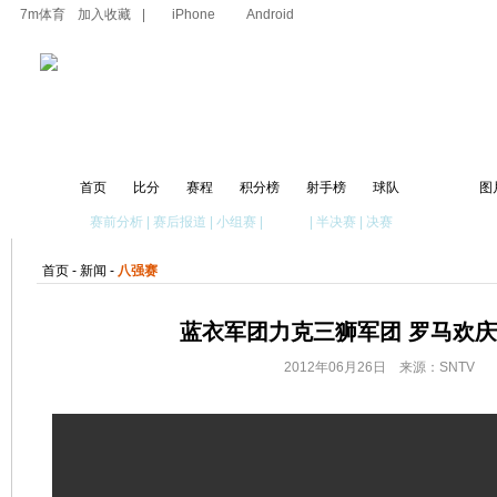
7m体育
加入收藏
|
iPhone
Android
首页
比分
赛程
积分榜
射手榜
球队
新闻
图
赛前分析
|
赛后报道
|
小组赛
|
八强赛
|
半决赛
|
决赛
首页
-
新闻
-
八强赛
蓝衣军团力克三狮军团 罗马欢
2012年06月26日 来源：SNTV